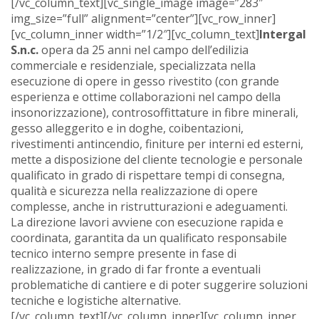
[/vc_column_text][vc_single_image image=”283″
img_size=”full” alignment=”center”][vc_row_inner]
[vc_column_inner width=”1/2″][vc_column_text]
Intergal
S.n.c.
opera da 25 anni nel campo dell’edilizia
commerciale e residenziale, specializzata nella
esecuzione di opere in gesso rivestito (con grande
esperienza e ottime collaborazioni nel campo della
insonorizzazione), controsoffittature in fibre minerali,
gesso alleggerito e in doghe, coibentazioni,
rivestimenti antincendio, finiture per interni ed esterni,
mette a disposizione del cliente tecnologie e personale
qualificato in grado di rispettare tempi di consegna,
qualità e sicurezza nella realizzazione di opere
complesse, anche in ristrutturazioni e adeguamenti.
La direzione lavori avviene con esecuzione rapida e
coordinata, garantita da un qualificato responsabile
tecnico interno sempre presente in fase di
realizzazione, in grado di far fronte a eventuali
problematiche di cantiere e di poter suggerire soluzioni
tecniche e logistiche alternative.
[/vc_column_text][/vc_column_inner][vc_column_inner