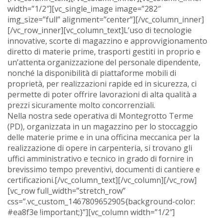
width=”1/2″][vc_single_image image=”282″
img_size=”full” alignment=”center”][/vc_column_inner]
[/vc_row_inner][vc_column_text]L’uso di tecnologie
innovative, scorte di magazzino e approvvigionamento
diretto di materie prime, trasporti gestiti in proprio e
un’attenta organizzazione del personale dipendente,
nonché la disponibilità di piattaforme mobili di
proprietà, per realizzazioni rapide ed in sicurezza, ci
permette di poter offrire lavorazioni di alta qualità a
prezzi sicuramente molto concorrenziali.
Nella nostra sede operativa di Montegrotto Terme
(PD), organizzata in un magazzino per lo stoccaggio
delle materie prime e in una officina meccanica per la
realizzazione di opere in carpenteria, si trovano gli
uffici amministrativo e tecnico in grado di fornire in
brevissimo tempo preventivi, documenti di cantiere e
certificazioni.[/vc_column_text][/vc_column][/vc_row]
[vc_row full_width=”stretch_row”
css=”.vc_custom_1467809652905{background-color:
#ea8f3e !important;}”][vc_column width=”1/2″]