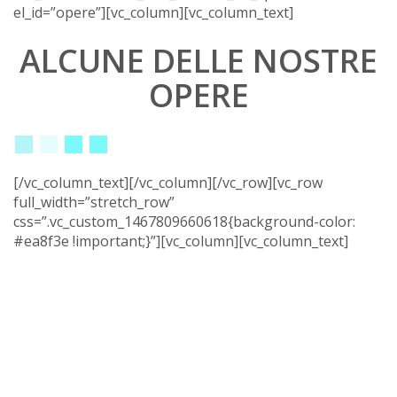
el_id=”opere”][vc_column][vc_column_text]
ALCUNE DELLE NOSTRE
OPERE
[/vc_column_text][/vc_column][/vc_row][vc_row
full_width=”stretch_row”
css=”.vc_custom_1467809660618{background-color:
#ea8f3e !important;}”][vc_column][vc_column_text]
Intergal
, il punto fisso
nell’allestimento di
interni