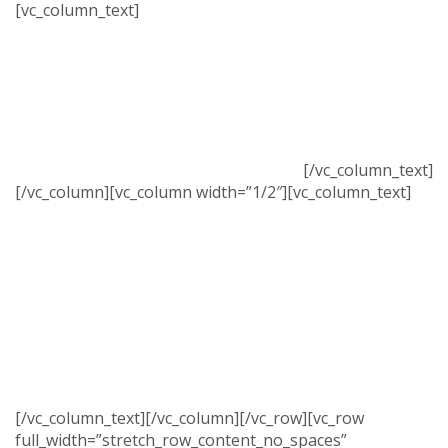
[vc_column_text]
PRODUZIONE:
Allestimento d’interni, Costruzioni Civili, Costruzioni
commerciali, Controsoffitti e pareti, Finiture e
decorazioni, Pavimenti e rivestimenti, Impianti elettrici,
Impianti termosanitari, Progettazione.
[/vc_column_text]
[/vc_column][vc_column width=”1/2″][vc_column_text]
PRODOTTI:
Pareti e controsoffitti in gesso rivestito, Controsoffitti
in fibre minerali e metallo, Soppalchi autoportanti in
carpenteria, Isolamenti termo-acustici, Intonaci e
vernici per protezione e resistenza al fuoco REI, Cotto
fiorentino, gres, pietre naturali e artificiali, Pitture per
interni ed esterni, Calcerasata e marmorino.
[/vc_column_text][/vc_column][/vc_row][vc_row
full_width=”stretch_row_content_no_spaces”