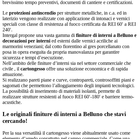
brevissimo tempo preventivi, documenti di cantiere e certificazioni.
Le
protezioni antincendio
per strutture metalliche, in c.a. ed in
laterizio vengono realizzate con applicazione di intonaci e vernici
speciali con classe di resistenza al fuoco certificata da REI 60′ a REI
240′.
Intergal propone una vasta gamma di
finiture di interni a Belluno e
decorazioni per interni
ed esterni dalle vernici acriliche ai
marmorini veneziani; dal cotto fiorentino al gres porcellanato con
posa in opera eseguita da propria manovalanza per garantire
sicurezza e tempi d’esecuzione.
Nell’ambito delle finiture d’interni sia nel settore commerciale che
civile , il
cartongesso
offre una soluzione economica e di rapida
attuazione.
Si realizzano pareti piane e curve, contropareti, controsoffitti piani e
sagomati che permettono l’alloggiamento degli impianti tecnologici.
La possibilità di inserimento di materiali isolanti, permette di
realizzare strutture resistenti al fuoco REI 60′-180′ e barriere termo-
acustiche.
Le originali finiture di interni a Belluno che stavi
cercando!
Per la sua versatilità il cartongesso viene abitualmente usato come
elemento d’arredo soprattutto nel campo commerciale. Come una