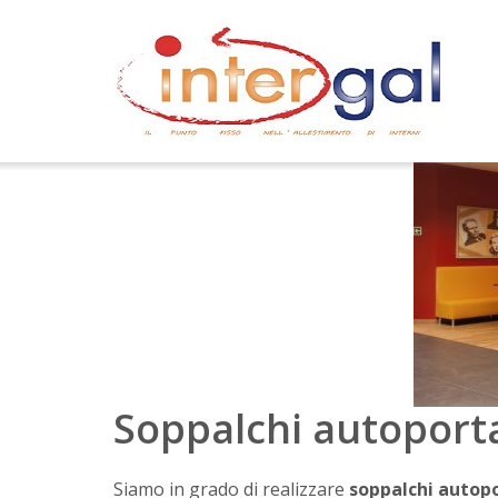
Skip
to
content
Soppalchi autoporta
Siamo in grado di realizzare
soppalchi autopo