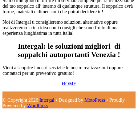
Siamo imn grado di offrire un servizio completo per la realizzazione
del tuo soppalco all’ interno di qualunque struttura. Il soppalco avrà
forme, materiali e dimensioni che potrai decidere tu!
Noi di Intergal ti consiglieremo soluzioni alternative oppure
realizzeremo la tua idea con i consigli che sono frutto di una
esperienza lunghissima in tutta italia!
Intergal: le soluzioni migliori di
soppalchi autoportanti Venezia !
Vieni a scoprire i nostri servizi e le nostre realizzazioni oppure
contattaci per un preventivo gratuito!
HOME
© Copyright 2026
Intergal
• Designed by
MotoPress
• Proudly
Powered by
WordPress