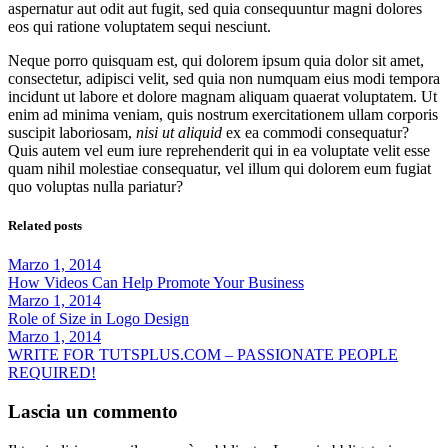
aspernatur aut odit aut fugit, sed quia consequuntur magni dolores
eos qui ratione voluptatem sequi nesciunt.
Neque porro quisquam est, qui dolorem ipsum quia dolor sit amet,
consectetur, adipisci velit, sed quia non numquam eius modi tempora
incidunt ut labore et dolore magnam aliquam quaerat voluptatem. Ut
enim ad minima veniam, quis nostrum exercitationem ullam corporis
suscipit laboriosam,
nisi ut aliquid
ex ea commodi consequatur?
Quis autem vel eum iure reprehenderit qui in ea voluptate velit esse
quam nihil molestiae consequatur, vel illum qui dolorem eum fugiat
quo voluptas nulla pariatur?
Related posts
Marzo 1, 2014
How Videos Can Help Promote Your Business
Marzo 1, 2014
Role of Size in Logo Design
Marzo 1, 2014
WRITE FOR TUTSPLUS.COM – PASSIONATE PEOPLE
REQUIRED!
Lascia un commento