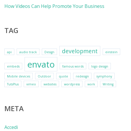
How Videos Can Help Promote Your Business
TAG
development
api
audio track
Design
einstein
envato
embeds
famous words
logo design
Mobile devices
Outdoor
quote
redesign
symphony
TutsPlus
vimeo
websites
wordpress
work
Writing
META
Accedi